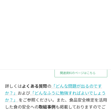
れます。また、食環境の変化に伴い、食の安全を脅か
す可能性のあるリスクも変化しますので、最新の情報
に留意することが重要です。発生頻度の高い要因、危
険性の高い要因、最近注目されている要因には特にご
留意ください。
関連資料のページより模擬試験問題や食中毒や食物ア
レルギーの発生状況に関する資料ダウンロードできま
すので、ぜひ、ご活用ください。
関連資料のページはこちら
詳しくは
よくある質問
の
「どんな問題が出るのです
か？」
および
「どんなふうに勉強すればよいでしょう
か？」
をご参照ください。また、食品安全検定を活用
した食の安全への
取組事例
も掲載しておりますのでご